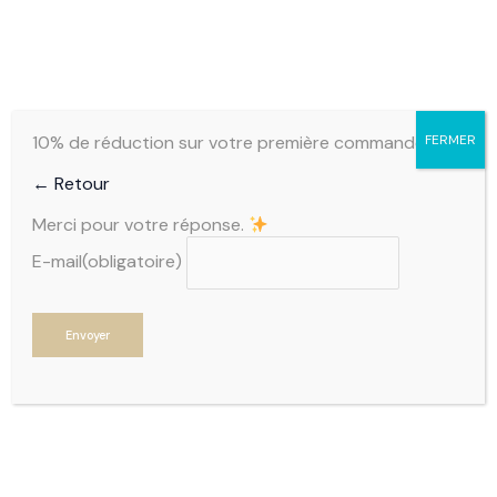
Aller
au
contenu
0,00
€
10% de réduction sur votre première commande
FERMER
← Retour
Merci pour votre réponse.
E-mail
(obligatoire)
Envoyer