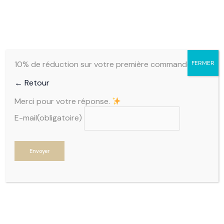
Aller
au
contenu
0,00
€
10% de réduction sur votre première commande
FERMER
← Retour
CONTACTEZ NOUS
Merci pour votre réponse.
E-mail
(obligatoire)
UNE QUESTION, UN DOUTE, N’HÉSITEZ PAS
Envoyer
ADRESSE
DREUX
TÉLÉPHONE
0986499774