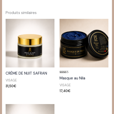
Produits similaires
CRÈME DE NUIT SAFRAN
Note
Masque au Nila
5.00
VISAGE
sur 5
VISAGE
31,50
€
17,40
€