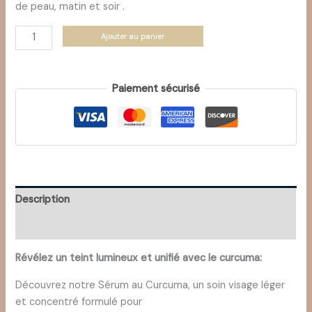
de peau, matin et soir .
quantité
Ajouter au panier
de
SERUM
CURCUMA
Paiement sécurisé
Description
Avis (0)
Révélez un teint lumineux et unifié avec le curcuma:
Découvrez notre Sérum au Curcuma, un soin visage léger
et concentré formulé pour