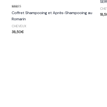
SER
CHE
Note
Coffret Shampooing et Après-Shampooing au
18,5
5.00
sur 5
Romarin
CHEVEUX
38,50
€